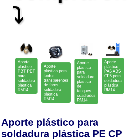
⤵
Aporte
Aporte
Aporte
Aporte
plástico
plástico
plástico
plástico para
PBT PET
PA6 ABS
para
lentes
para
CF5 para
soldadura
transparentes
soldadura
soldadura
plástica
de faros
plástica
plástica
de
soldadura
RM14
RM14
tanques
plástica
cuadrados
RM14
RM14
Aporte plástico para
soldadura plástica PE CP