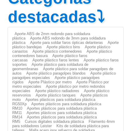
destacadas⤵
Aporte ABS de 2mm redondo para soldadura
plástica
Aporte ABS redondo de 3mm para soldadura
plástica
Aporte para soldar faros ópticas delanteras
Aporte
plástico bandejas
Aporte plástico bins
Aporte plástico
canastos
Aporte plástico contenedores
Aporte plástico
contenedores basura
Aporte plástico faros
carcasas
Aporte plástico faros lentes
Aporte plástico faros
soportes
Aporte plástico para soldadura de
geomembranas
Aporte plástico para soldar paragolpes de
autos
Aporte plástico paragolpes blandos
Aporte plástico
paragolpes especiales
Aporte plástico paragolpes
rígidos
Aporte Plástico por metro
Aporte Plástico por
metro especiales
Aporte plástico por metro redondos
especiales
Aporte plástico radiadores
Aporte plástico
reservorios
Aporte plástico tanques
Aporte plásticos
moto
Aportes plásticos para soldadura plástica
RG50Xp
Aportes plásticos para soldadura plástica
RM10
Aportes plásticos para soldadura plástica
RM11
Aportes plásticos para soldadura plástica
RM14
Aportes plásticos para soldadura plástica
RM5
Cursos digitales soldadura plástica
Filamento 4mm
para soldadores Leister
Kits de soldadura plástica para
talleres
Malla acero inox refuerzo de soldadura