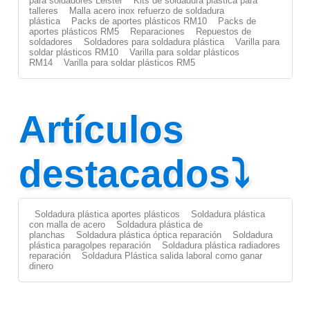
para soldadores Leister
Kits de soldadura plástica para
talleres
Malla acero inox refuerzo de soldadura
plástica
Packs de aportes plásticos RM10
Packs de
aportes plásticos RM5
Reparaciones
Repuestos de
soldadores
Soldadores para soldadura plástica
Varilla para
soldar plásticos RM10
Varilla para soldar plásticos
RM14
Varilla para soldar plásticos RM5
Artículos
destacados⤵
Soldadura plástica aportes plásticos
Soldadura plástica
con malla de acero
Soldadura plástica de
planchas
Soldadura plástica óptica reparación
Soldadura
plástica paragolpes reparación
Soldadura plástica radiadores
reparación
Soldadura Plástica salida laboral como ganar
dinero