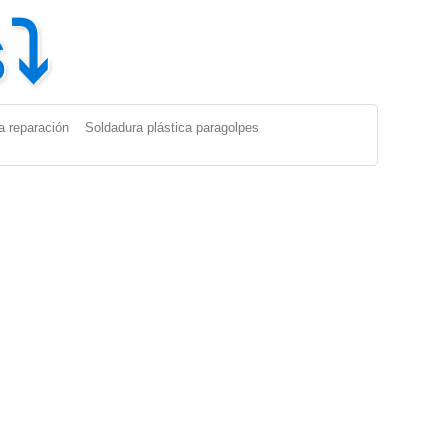
s⤵
a reparación
Soldadura plástica paragolpes
Paragolpes Plásticos
|
Reparacion Paragolpes Plasticos
|
ABS
e para Soldar Plastico