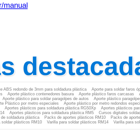
r/manual
as destacad
te ABS redondo de 3mm para soldadura plástica
Aporte para soldar faros ó
es
Aporte plástico contenedores basura
Aporte plástico faros carcasas
Aporte plástico para soldar paragolpes de autos
Aporte plástico paragolp
te Plástico por metro especiales
Aporte plástico por metro redondos espec
Aportes plásticos para soldadura plástica RG50Xp
Aportes plásticos pa
M14
Aportes plásticos para soldadura plástica RM5
Cursos digitales solda
 de soldadura plástica
Packs de aportes plásticos RM10
Packs de aporte
ra soldar plásticos RM10
Varilla para soldar plásticos RM14
Varilla para s