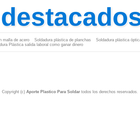
 destacado
n malla de acero
Soldadura plástica de planchas
Soldadura plástica óptic
dura Plástica salida laboral como ganar dinero
Copyright (c)
Aporte Plastico Para Soldar
todos los derechos reservados.
dor Plástico
|
Aporte plástico para soldar
|
Pistola Soldador Plástico
|
dura Plástica
|
PP
|
PP EPDM
|
Varilla para soldar plasticos
|
Aport