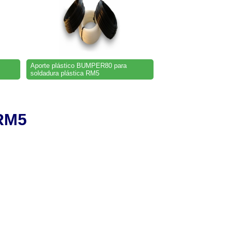
Aporte plástico BUMPER80 para
soldadura plástica RM5
RM5