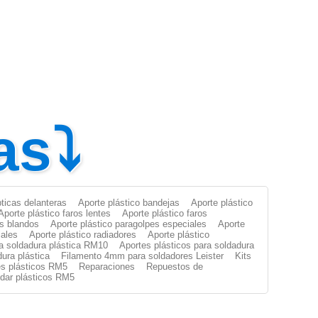
as⤵
pticas delanteras
Aporte plástico bandejas
Aporte plástico
Aporte plástico faros lentes
Aporte plástico faros
es blandos
Aporte plástico paragolpes especiales
Aporte
iales
Aporte plástico radiadores
Aporte plástico
ra soldadura plástica RM10
Aportes plásticos para soldadura
dura plástica
Filamento 4mm para soldadores Leister
Kits
s plásticos RM5
Reparaciones
Repuestos de
oldar plásticos RM5