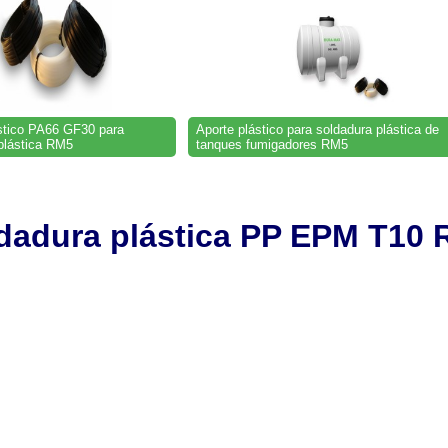
stico PA66 GF30 para
Aporte plástico para soldadura plástica de
plástica RM5
tanques fumigadores RM5
ldadura plástica PP EPM T10