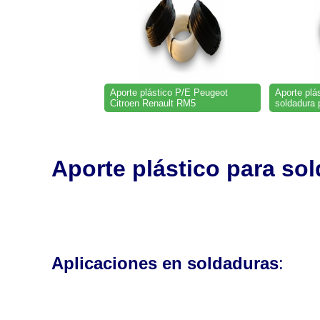
Aporte plástico P/E Peugeot
Aporte plá
Citroen Renault RM5
soldadura 
Aporte plástico para so
Aplicaciones en soldaduras
: