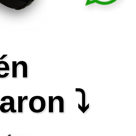
én
aron ⤵