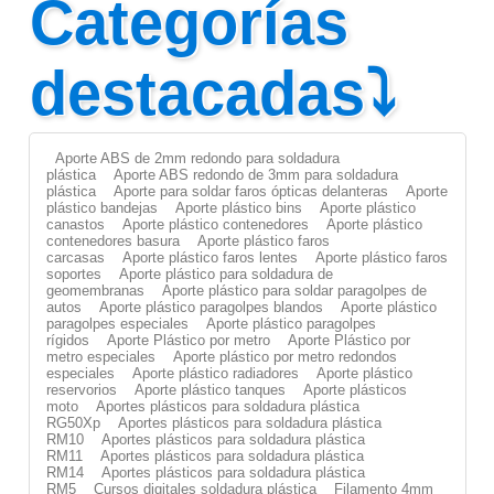
Categorías
destacadas⤵
Aporte ABS de 2mm redondo para soldadura
plástica
Aporte ABS redondo de 3mm para soldadura
plástica
Aporte para soldar faros ópticas delanteras
Aporte
plástico bandejas
Aporte plástico bins
Aporte plástico
canastos
Aporte plástico contenedores
Aporte plástico
contenedores basura
Aporte plástico faros
carcasas
Aporte plástico faros lentes
Aporte plástico faros
soportes
Aporte plástico para soldadura de
geomembranas
Aporte plástico para soldar paragolpes de
autos
Aporte plástico paragolpes blandos
Aporte plástico
paragolpes especiales
Aporte plástico paragolpes
rígidos
Aporte Plástico por metro
Aporte Plástico por
metro especiales
Aporte plástico por metro redondos
especiales
Aporte plástico radiadores
Aporte plástico
reservorios
Aporte plástico tanques
Aporte plásticos
moto
Aportes plásticos para soldadura plástica
RG50Xp
Aportes plásticos para soldadura plástica
RM10
Aportes plásticos para soldadura plástica
RM11
Aportes plásticos para soldadura plástica
RM14
Aportes plásticos para soldadura plástica
RM5
Cursos digitales soldadura plástica
Filamento 4mm