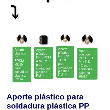
⤵
Aporte
Aporte
Aporte
Aporte
plástico
plástico
plástico
plástico
PP E/P
P/E
PP EPDM
PP+EP D
TD29
EPDM
40%CM
M +11%
para
MD15
para
TC para
soldadura
para
soldadura
soldadura
plástica
soldadura
plástica
plástica
RM14
plástica
RM14
RM14
RM14
Aporte plástico para
soldadura plástica PP