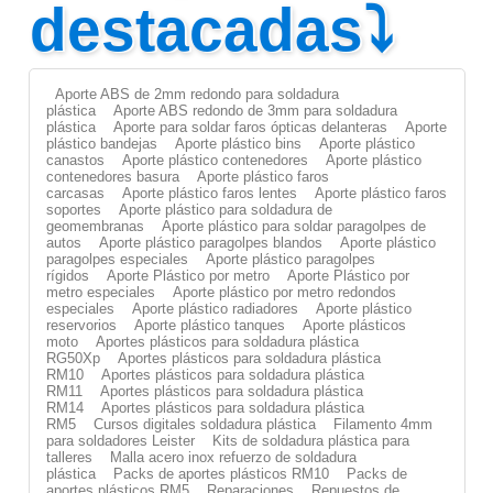
destacadas⤵
Aporte ABS de 2mm redondo para soldadura
plástica
Aporte ABS redondo de 3mm para soldadura
plástica
Aporte para soldar faros ópticas delanteras
Aporte
plástico bandejas
Aporte plástico bins
Aporte plástico
canastos
Aporte plástico contenedores
Aporte plástico
contenedores basura
Aporte plástico faros
carcasas
Aporte plástico faros lentes
Aporte plástico faros
soportes
Aporte plástico para soldadura de
geomembranas
Aporte plástico para soldar paragolpes de
autos
Aporte plástico paragolpes blandos
Aporte plástico
paragolpes especiales
Aporte plástico paragolpes
rígidos
Aporte Plástico por metro
Aporte Plástico por
metro especiales
Aporte plástico por metro redondos
especiales
Aporte plástico radiadores
Aporte plástico
reservorios
Aporte plástico tanques
Aporte plásticos
moto
Aportes plásticos para soldadura plástica
RG50Xp
Aportes plásticos para soldadura plástica
RM10
Aportes plásticos para soldadura plástica
RM11
Aportes plásticos para soldadura plástica
RM14
Aportes plásticos para soldadura plástica
RM5
Cursos digitales soldadura plástica
Filamento 4mm
para soldadores Leister
Kits de soldadura plástica para
talleres
Malla acero inox refuerzo de soldadura
plástica
Packs de aportes plásticos RM10
Packs de
aportes plásticos RM5
Reparaciones
Repuestos de