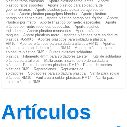
plástico faros carcasas
Aporte plástico faros lentes
Aporte
plástico faros soportes
Aporte plástico para soldadura de
geomembranas
Aporte plástico para soldar paragolpes de
autos
Aporte plástico paragolpes blandos
Aporte plástico
paragolpes especiales
Aporte plástico paragolpes rígidos
Aporte
Plástico por metro
Aporte Plástico por metro especiales
Aporte
plástico por metro redondos especiales
Aporte plástico
radiadores
Aporte plástico reservorios
Aporte plástico
tanques
Aporte plásticos moto
Aportes plásticos para soldadura
plástica RG50Xp
Aportes plásticos para soldadura plástica
RM10
Aportes plásticos para soldadura plástica RM11
Aportes
plásticos para soldadura plástica RM14
Aportes plásticos para
soldadura plástica RM5
Cursos digitales soldadura
plástica
Filamento 4mm para soldadores Leister
Kits de soldadura
plástica para talleres
Malla acero inox refuerzo de soldadura
plástica
Packs de aportes plásticos RM10
Packs de aportes
plásticos RM5
Reparaciones
Repuestos de
soldadores
Soldadores para soldadura plástica
Varilla para soldar
plásticos RM10
Varilla para soldar plásticos RM14
Varilla para
soldar plásticos RM5
Artículos