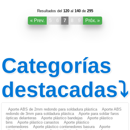
Resultados del
120
al
140
de
295
« Prev.
5
6
7
8
9
Próx. »
Categorías
destacadas⤵
Aporte ABS de 2mm redondo para soldadura plástica
Aporte ABS
redondo de 3mm para soldadura plástica
Aporte para soldar faros
ópticas delanteras
Aporte plástico bandejas
Aporte plástico
bins
Aporte plástico canastos
Aporte plástico
contenedores
Aporte plástico contenedores basura
Aporte