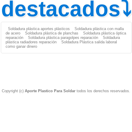
destacados⤵
Soldadura plástica aportes plásticos
Soldadura plástica con malla
de acero
Soldadura plástica de planchas
Soldadura plástica óptica
reparación
Soldadura plástica paragolpes reparación
Soldadura
plástica radiadores reparación
Soldadura Plástica salida laboral
como ganar dinero
Copyright (c)
Aporte Plastico Para Soldar
todos los derechos reservados.
Aporte Plástico
|
Aportes Plásticos
|
Soldar Plástico
|
Soldador Plástico
|
Aporte plástico para soldar
|
Pistola Soldador
Plástico
|
Paragolpes Plásticos
|
Reparacion Paragolpes
Plasticos
|
ABS FILAMENTO
|
Soldadura Plástica
|
PP
|
PP
EPDM
|
Varilla para soldar plasticos
|
Aporte para Soldar